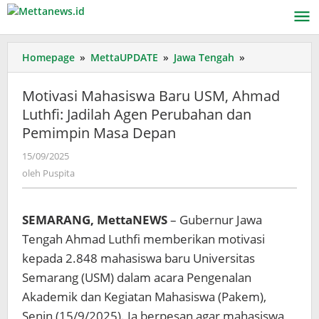
Lewati
ke
konten
Motivasi
Homepage
»
MettaUPDATE
»
Jawa Tengah
»
Mahasiswa
Baru
Motivasi Mahasiswa Baru USM, Ahmad
USM,
Luthfi: Jadilah Agen Perubahan dan
Ahmad
Pemimpin Masa Depan
Luthfi:
Jadilah
oleh
15/09/2025
Agen
Puspita
oleh
Puspita
Perubahan
dan
Pemimpin
SEMARANG, MettaNEWS
– Gubernur Jawa
Masa
Depan
Tengah Ahmad Luthfi memberikan motivasi
kepada 2.848 mahasiswa baru Universitas
Semarang (USM) dalam acara Pengenalan
Akademik dan Kegiatan Mahasiswa (Pakem),
Senin (15/9/2025). Ia berpesan agar mahasiswa