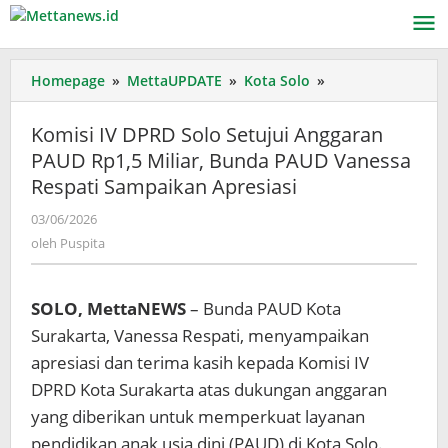
Lewati
ke
konten
Komisi
Homepage
»
MettaUPDATE
»
Kota Solo
»
IV
DPRD
Komisi IV DPRD Solo Setujui Anggaran
Solo
PAUD Rp1,5 Miliar, Bunda PAUD Vanessa
Setujui
Respati Sampaikan Apresiasi
Anggaran
PAUD
oleh
03/06/2026
Rp1,5
Puspita
oleh
Puspita
Miliar,
Bunda
PAUD
SOLO, MettaNEWS
– Bunda PAUD Kota
Vanessa
Respati
Surakarta, Vanessa Respati, menyampaikan
Sampaikan
apresiasi dan terima kasih kepada Komisi IV
Apresiasi
DPRD Kota Surakarta atas dukungan anggaran
yang diberikan untuk memperkuat layanan
pendidikan anak usia dini (PAUD) di Kota Solo.