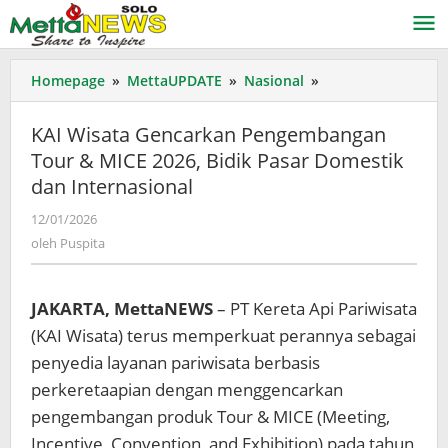
Lewati
ke
konten
KAI
Homepage
»
MettaUPDATE
»
Nasional
»
Wisata
Gencarkan
KAI Wisata Gencarkan Pengembangan
Pengembangan
Tour & MICE 2026, Bidik Pasar Domestik
Tour
dan Internasional
&
MICE
oleh
12/01/2026
2026,
Puspita
oleh
Puspita
Bidik
Pasar
Domestik
JAKARTA, MettaNEWS
– PT Kereta Api Pariwisata
dan
Internasional
(KAI Wisata) terus memperkuat perannya sebagai
penyedia layanan pariwisata berbasis
perkeretaapian dengan menggencarkan
pengembangan produk Tour & MICE (Meeting,
Incentive, Convention, and Exhibition) pada tahun