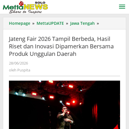
Lewati
ke
konten
Jateng
Homepage
»
MettaUPDATE
»
Jawa Tengah
»
Fair
2026
Jateng Fair 2026 Tampil Berbeda, Hasil
Tampil
Riset dan Inovasi Dipamerkan Bersama
Berbeda,
Produk Unggulan Daerah
Hasil
Riset
oleh
28/06/2026
dan
Puspita
oleh
Puspita
Inovasi
Dipamerkan
Bersama
Produk
Unggulan
Daerah