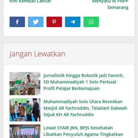
Kini Kembali Lancar
Menyatu di PRPP
Semarang
Jangan Lewatkan
Jurnalistik hingga Robotik Jadi Favorit,
SD Muhammadiyah 1 Solo Perkuat
Profil Pelajar Berkemajuan
Muhammadiyah Solo Utara Resmikan
Masjid AR Fachruddin, Teladani Dakwah
Sejuk KH AR Fachruddin
Lewat SYAIR JKN, BPJS Kesehatan
Libatkan Penyuluh Agama Tingkatkan