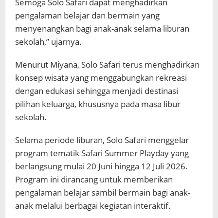
Semoga Solo Safari dapat menghadirkan
pengalaman belajar dan bermain yang
menyenangkan bagi anak-anak selama liburan
sekolah,” ujarnya.
Menurut Miyana, Solo Safari terus menghadirkan
konsep wisata yang menggabungkan rekreasi
dengan edukasi sehingga menjadi destinasi
pilihan keluarga, khususnya pada masa libur
sekolah.
Selama periode liburan, Solo Safari menggelar
program tematik Safari Summer Playday yang
berlangsung mulai 20 Juni hingga 12 Juli 2026.
Program ini dirancang untuk memberikan
pengalaman belajar sambil bermain bagi anak-
anak melalui berbagai kegiatan interaktif.