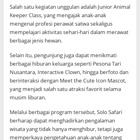
Salah satu kegiatan unggulan adalah Junior Animal
Keeper Class, yang mengajak anak-anak
mengenal profesi perawat satwa sekaligus
mempelajari aktivitas sehari-hari dalam merawat
berbagai jenis hewan.
Selain itu, pengunjung juga dapat menikmati
berbagai hiburan keluarga seperti Pesona Tari
Nusantara, Interactive Clown, hingga berfoto dan
berinteraksi dengan Meet the Cute Icon Mascot,
yang menjadi salah satu atraksi favorit selama
musim liburan.
Melalui berbagai program tersebut, Solo Safari
berharap dapat menghadirkan pengalaman
wisata yang tidak hanya menghibur, tetapi juga
memperkaya pengetahuan anak-anak tentang