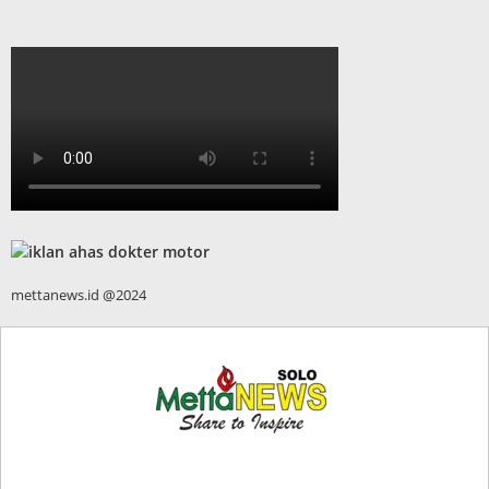
mettanews.id @2024