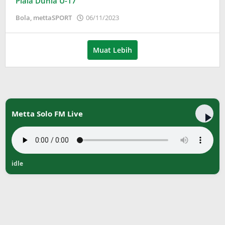
Piala Dunia U-17
oleh
Bola
,
mettaSPORT
06/11/2023
Adinda
Wardani
Muat Lebih
Metta Solo FM Live
idle