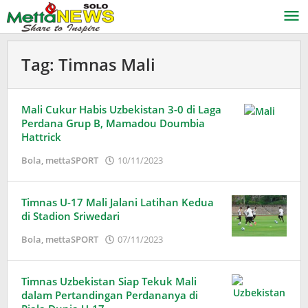
Lewati
ke
konten
Tag:
Timnas Mali
Mali Cukur Habis Uzbekistan 3-0 di Laga
Perdana Grup B, Mamadou Doumbia
Hattrick
oleh
Bola
,
mettaSPORT
10/11/2023
Adinda
Wardani
Timnas U-17 Mali Jalani Latihan Kedua
di Stadion Sriwedari
oleh
Bola
,
mettaSPORT
07/11/2023
Adinda
Wardani
Timnas Uzbekistan Siap Tekuk Mali
dalam Pertandingan Perdananya di