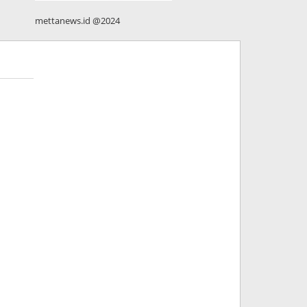
mettanews.id @2024