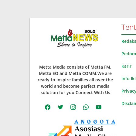
Ten
Redaks
Pedoma
Karir
Metta Media consists of Metta FM,
Metta EO and Metta COMM.We are
Info Ik
ready to inspire families all over the
world and become perfect media
Privacy
solution for you.Connect With Us
Discla
facebook
twitter
instagram
whatsapp
youtube