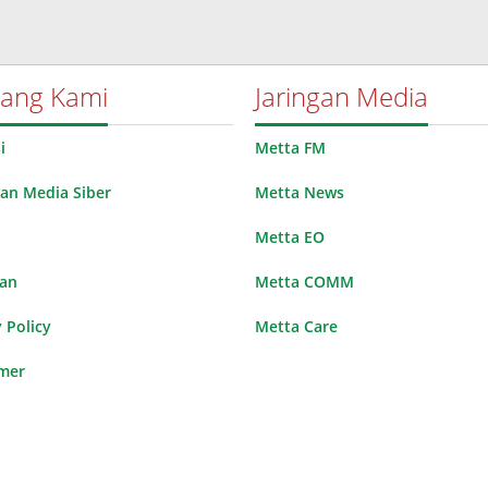
tang Kami
Jaringan Media
i
Metta FM
n Media Siber
Metta News
Metta EO
lan
Metta COMM
 Policy
Metta Care
imer