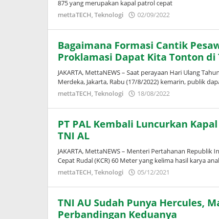
875 yang merupakan kapal patrol cepat
oleh
mettaTECH
,
Teknologi
02/09/2022
Puspita
Bagaimana Formasi Cantik Pesa
Proklamasi Dapat Kita Tonton di
JAKARTA, MettaNEWS – Saat perayaan Hari Ulang Tahun
Merdeka, Jakarta, Rabu (17/8/2022) kemarin, publik da
oleh
mettaTECH
,
Teknologi
18/08/2022
Puspita
PT PAL Kembali Luncurkan Kapal
TNI AL
JAKARTA, MettaNEWS – Menteri Pertahanan Republik I
Cepat Rudal (KCR) 60 Meter yang kelima hasil karya an
oleh
mettaTECH
,
Teknologi
05/12/2021
Puspita
TNI AU Sudah Punya Hercules, Mas
Perbandingan Keduanya