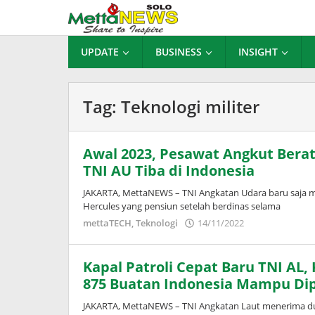
Lewati
ke
konten
UPDATE
BUSINESS
INSIGHT
Tag:
Teknologi militer
Awal 2023, Pesawat Angkut Berat 
TNI AU Tiba di Indonesia
JAKARTA, MettaNEWS – TNI Angkatan Udara baru saja m
Hercules yang pensiun setelah berdinas selama
oleh
mettaTECH
,
Teknologi
14/11/2022
Puspita
Kapal Patroli Cepat Baru TNI AL,
875 Buatan Indonesia Mampu Dip
JAKARTA, MettaNEWS – TNI Angkatan Laut menerima dua