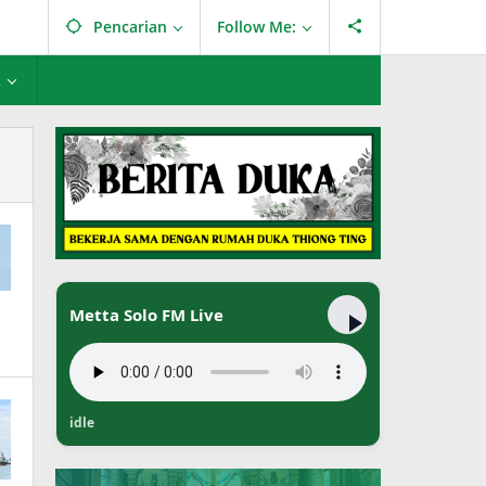
Pencarian
Follow Me:
L
Metta Solo FM Live
idle