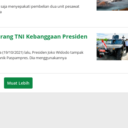
a menyepakati pembelian dua unit pesawat
a
rang TNI Kebanggaan Presiden
a (19/10/2021) lalu, Presiden Joko Widodo tampak
anik Paspampres. Dia menggunakannya
Muat Lebih