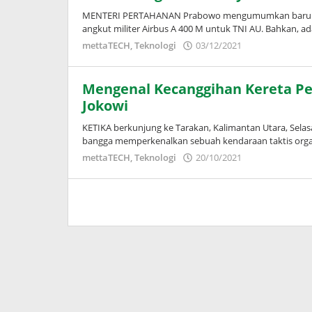
MENTERI PERTAHANAN Prabowo mengumumkan baru saj
angkut militer Airbus A 400 M untuk TNI AU. Bahkan, ad
oleh
mettaTECH
,
Teknologi
03/12/2021
Puspita
Mengenal Kecanggihan Kereta Pe
Jokowi
KETIKA berkunjung ke Tarakan, Kalimantan Utara, Selas
bangga memperkenalkan sebuah kendaraan taktis org
oleh
mettaTECH
,
Teknologi
20/10/2021
Puspita