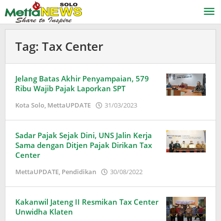
Lewati
ke
konten
Tag:
Tax Center
Jelang Batas Akhir Penyampaian, 579
Ribu Wajib Pajak Laporkan SPT
oleh
Kota Solo
,
MettaUPDATE
31/03/2023
Puspita
Sadar Pajak Sejak Dini, UNS Jalin Kerja
Sama dengan Ditjen Pajak Dirikan Tax
Center
oleh
MettaUPDATE
,
Pendidikan
30/08/2022
Puspita
Kakanwil Jateng II Resmikan Tax Center
Unwidha Klaten