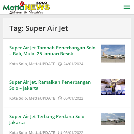
Lewati
ke
konten
Tag:
Super Air Jet
Super Air Jet Tambah Penerbangan Solo
– Bali, Mulai 25 Januari Besok
oleh
Kota Solo
,
MettaUPDATE
24/01/2024
Puspita
Super Air Jet, Ramaikan Penerbangan
Solo – Jakarta
oleh
Kota Solo
,
MettaUPDATE
05/01/2022
Puspita
Super Air Jet Terbang Perdana Solo –
Jakarta
oleh
Kota Solo
,
MettaUPDATE
05/01/2022