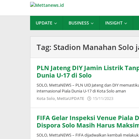
Lewati
ke
konten
UPDATE
BUSINESS
INSIGHT
Tag:
Stadion Manahan Solo j
PLN Jateng DIY Jamin Listrik Tan
Dunia U-17 di Solo
SOLO, MettaNEWS – PLN UID Jateng dan DIY memastikan
internasional Piala Dunia U-17 di Kota Solo aman
oleh
Kota Solo
,
MettaUPDATE
15/11/2023
Puspita
FIFA Gelar Inspeksi Venue Piala 
Dispora Solo Masih Harus Maks
SOLO, MettaNEWS – FIFA dijadwalkan kembali melakukan