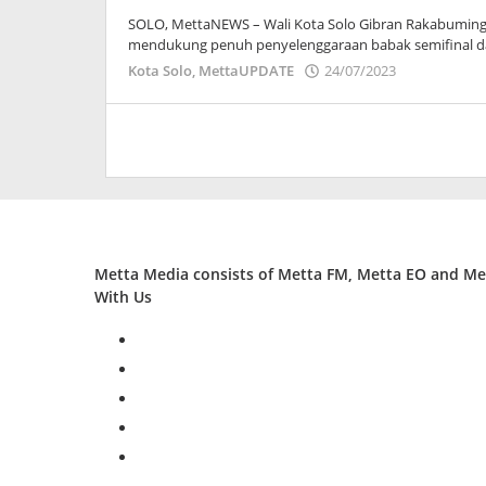
SOLO, MettaNEWS – Wali Kota Solo Gibran Rakabuming
mendukung penuh penyelenggaraan babak semifinal dan
oleh
Kota Solo
,
MettaUPDATE
24/07/2023
Adinda
Wardani
Metta Media consists of Metta FM, Metta EO and Met
With Us
facebook
twitter
instagram
whatsapp
youtube