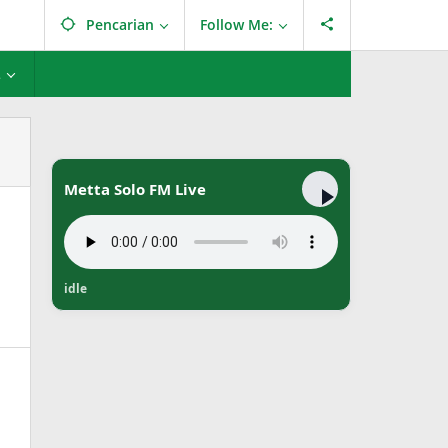
Pencarian
Follow Me:
L
Metta Solo FM Live
idle