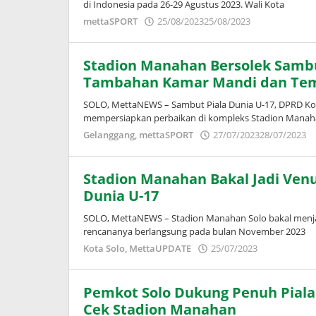
di Indonesia pada 26-29 Agustus 2023. Wali Kota
oleh
mettaSPORT
25/08/2023
25/08/2023
Adinda
Wardani
Stadion Manahan Bersolek Sambu
Tambahan Kamar Mandi dan Tem
SOLO, MettaNEWS – Sambut Piala Dunia U-17, DPRD Ko
mempersiapkan perbaikan di kompleks Stadion Manah
Gelanggang
,
mettaSPORT
27/07/2023
28/07/2023
Stadion Manahan Bakal Jadi Venue
Dunia U-17
SOLO, MettaNEWS – Stadion Manahan Solo bakal menjadi
rencananya berlangsung pada bulan November 2023
oleh
Kota Solo
,
MettaUPDATE
25/07/2023
Adinda
Wardani
Pemkot Solo Dukung Penuh Piala 
Cek Stadion Manahan