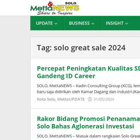
Lewati
ke
konten
UPDATE
BUSINESS
INSIGHT
Tag:
solo great sale 2024
Percepat Peningkatan Kualitas S
Gandeng ID Career
SOLO, MettaNEWS – Kadin Consulting Group (KCG), l
baru saja didirikan oleh Kamar Dagang dan Industri (Ka
oleh
Kota Solo
,
MettaUPDATE
31/05/2024
Puspita
Rakor Bidang Promosi Penanaman 
Solo Bahas Aglonerasi Investasi
SOLO, MettaNEWS – Masuk dalam rangkaian Solo Great 