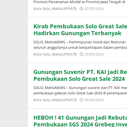
Promosi Penanaman Modal se Provinsi Jawa Tengah di
oleh
Kota Solo
,
MettaUPDATE
07/05/2024
Puspita
Kirab Pembukaan Solo Great Sal
Hadirkan Gunungan Terbanyak
SOLO, MettaNEWS – Perhimpunan Hotel dan Restoran 
seluruh anggotanya untuk berpartisipasi dalam pembuk
oleh
Kota Solo
,
MettaUPDATE
05/05/2024
Puspita
Gunungan Suvenir PT. KAI Jadi R
Pembukaan Solo Great Sale 2024
SOLO, MettaNEWS – Gunungan suvenir dari PT. KAI men
pembukaan gelaran Solo Great Sale 2024 di perempata
oleh
Kota Solo
,
MettaUPDATE
05/05/2024
Puspita
HEBOH ! 41 Gunungan Jadi Rebut
Pembukaan SGS 2024 Grebeg Inve