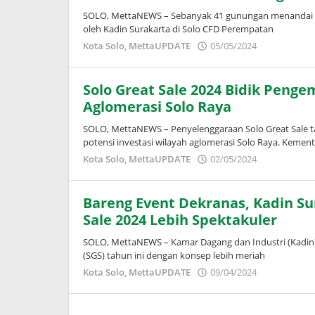
SOLO, MettaNEWS – Sebanyak 41 gunungan menandai pe
oleh Kadin Surakarta di Solo CFD Perempatan
oleh
Kota Solo
,
MettaUPDATE
05/05/2024
Puspita
Solo Great Sale 2024 Bidik Penge
Aglomerasi Solo Raya
SOLO, MettaNEWS – Penyelenggaraan Solo Great Sale
potensi investasi wilayah aglomerasi Solo Raya. Kemen
oleh
Kota Solo
,
MettaUPDATE
02/05/2024
Puspita
Bareng Event Dekranas, Kadin Su
Sale 2024 Lebih Spektakuler
SOLO, MettaNEWS – Kamar Dagang dan Industri (Kadin) 
(SGS) tahun ini dengan konsep lebih meriah
oleh
Kota Solo
,
MettaUPDATE
09/04/2024
Puspita