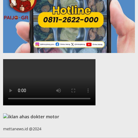
mettanews.id @2024