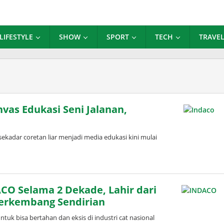
LIFESTYLE
SHOW
SPORT
TECH
TRAVE
vas Edukasi Seni Jalanan,
ekadar coretan liar menjadi media edukasi kini mulai
leh
dinda
ardani
ACO Selama 2 Dekade, Lahir dari
Berkembang Sendirian
 bisa bertahan dan eksis di industri cat nasional