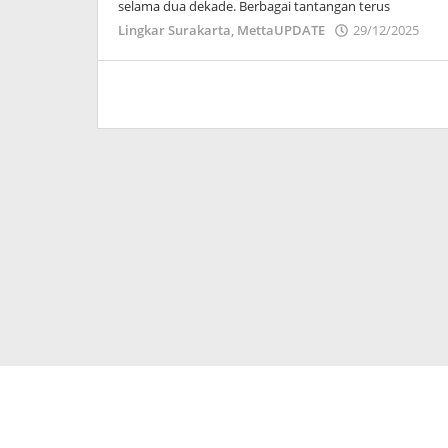
selama dua dekade. Berbagai tantangan terus
ol
Lingkar Surakarta
,
MettaUPDATE
29/12/2025
Ad
Wa