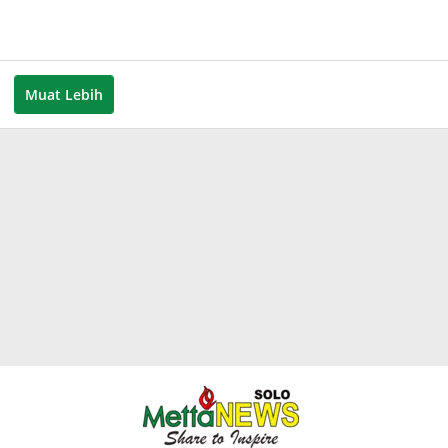
eh
inda
rdani
Muat Lebih