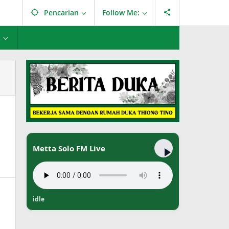
Pencarian
Follow Me:
L
Metta Solo FM Live
idle