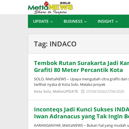
Lewati
ke
konten
UPDATE
BUSINESS
INSIGHT
Tag:
INDACO
Tembok Rutan Surakarta Jadi Kan
Grafiti 80 Meter Percantik Kota
SOLO, MettaNEWS – Upaya mengubah citra grafiti dari s
terlihat nyata di Kota Solo. Melalui proyek
o
Kota Solo
,
MettaUPDATE
25/04/2026
27/04/2026
A
W
Inconteqs Jadi Kunci Sukses IND
Iwan Adranacus yang Tak Ingin 
KARANGANYAR, MettaNEWS – Bukan hal yang mudah untuk