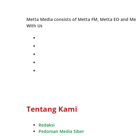
Metta Media consists of Metta FM, Metta EO and Met
With Us
facebook
twitter
instagram
whatsapp
youtube
Tentang Kami
Redaksi
Pedoman Media Siber