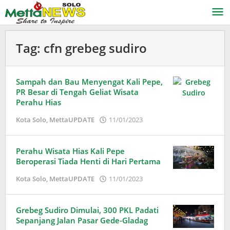
Lewati
ke
konten
Tag:
cfn grebeg sudiro
Sampah dan Bau Menyengat Kali Pepe,
PR Besar di Tengah Geliat Wisata
Perahu Hias
oleh
Kota Solo
,
MettaUPDATE
11/01/2023
Adinda
Wardani
Perahu Wisata Hias Kali Pepe
Beroperasi Tiada Henti di Hari Pertama
oleh
Kota Solo
,
MettaUPDATE
11/01/2023
Adinda
Wardani
Grebeg Sudiro Dimulai, 300 PKL Padati
Sepanjang Jalan Pasar Gede-Gladag