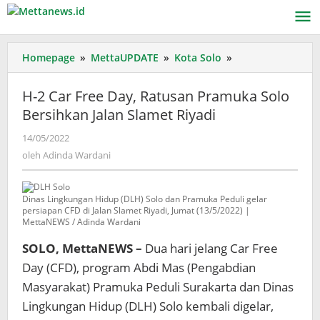
Lewati
ke
konten
H-
Homepage
»
MettaUPDATE
»
Kota Solo
»
2
Car
H-2 Car Free Day, Ratusan Pramuka Solo
Free
Bersihkan Jalan Slamet Riyadi
Day,
Ratusan
oleh
14/05/2022
Pramuka
Adinda
oleh
Adinda Wardani
Solo
Wardani
Bersihkan
Jalan
Dinas Lingkungan Hidup (DLH) Solo dan Pramuka Peduli gelar
Slamet
persiapan CFD di Jalan Slamet Riyadi, Jumat (13/5/2022) |
Riyadi
MettaNEWS / Adinda Wardani
SOLO, MettaNEWS –
Dua hari jelang Car Free
Day (CFD), program Abdi Mas (Pengabdian
Masyarakat) Pramuka Peduli Surakarta dan Dinas
Lingkungan Hidup (DLH) Solo kembali digelar,