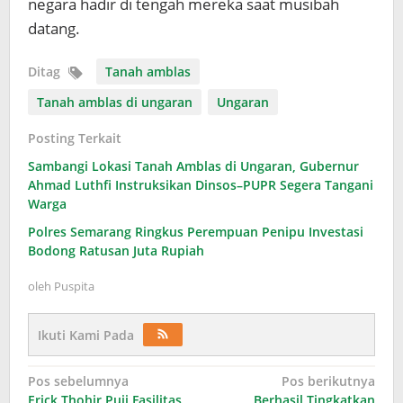
negara hadir di tengah mereka saat musibah
datang.
Ditag
Tanah amblas
Tanah amblas di ungaran
Ungaran
Posting Terkait
Sambangi Lokasi Tanah Amblas di Ungaran, Gubernur
Ahmad Luthfi Instruksikan Dinsos–PUPR Segera Tangani
Warga
Polres Semarang Ringkus Perempuan Penipu Investasi
Bodong Ratusan Juta Rupiah
oleh
Puspita
Ikuti Kami Pada
Navigasi
Pos sebelumnya
Pos berikutnya
Erick Thohir Puji Fasilitas
Berhasil Tingkatkan