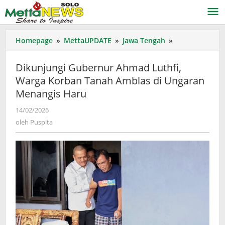
Lewati
ke
konten
Dikunjungi
Homepage
»
MettaUPDATE
»
Jawa Tengah
»
Gubernur
Ahmad
Dikunjungi Gubernur Ahmad Luthfi,
Luthfi,
Warga Korban Tanah Amblas di Ungaran
Warga
Menangis Haru
Korban
Tanah
oleh
14/02/2026
Amblas
Puspita
oleh
Puspita
di
Ungaran
Menangis
Haru