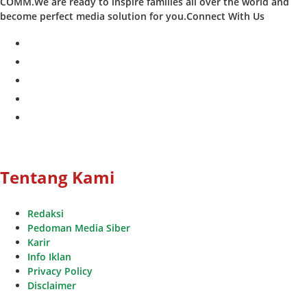
COMM.We are ready to inspire families all over the world and
become perfect media solution for you.Connect With Us
facebook
twitter
instagram
whatsapp
youtube
Tentang Kami
Redaksi
Pedoman Media Siber
Karir
Info Iklan
Privacy Policy
Disclaimer