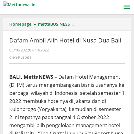
Lewati
ke
konten
Dafam
Homepage
»
mettaBUSINESS
»
Ambil
Alih
Dafam Ambil Alih Hotel di Nusa Dua Bali
Hotel
di
oleh
05/10/2022
07/10/2022
Puspita
Nusa
oleh
Puspita
Dua
Bali
BALI, MettaNEWS
– Dafam Hotel Management
(DHM) terus mengembangkan bisnis usahanya ke
berbagai wilayah di Indonesia, setelah semester 1
2022 membuka hotelnya di Jakarta dan di
Kulonprogo (Yogyakarta), kemudian di semester
2 ini tepatnya pada tanggal 4 Oktober 2022
mengambil alih pengelolaan management hotel
di Bali yaitu, “The Crystal Luxury Bay Resort Nusa