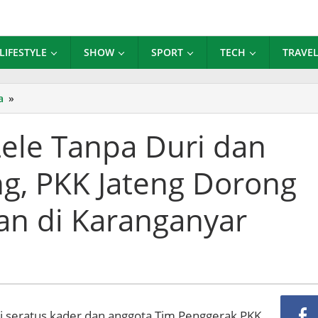
LIFESTYLE
SHOW
SPORT
TECH
TRAVE
Belajar
a
»
Rahasia
Lele
Lele Tanpa Duri dan
Tanpa
Duri
g, PKK Jateng Dorong
dan
Tidak
Melengkung,
n di Karanganyar
PKK
Jateng
Dorong
Gemar
Makan
Ikan
di
i seratus kader dan anggota Tim Penggerak PKK