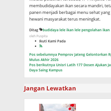
membudidayakan ikan secara mandiri, teta
panen menjadi berbagai menu sehat yang d
hewani masyarakat terus meningkat.
Ditag
budidaya lele
ikan lele
pengolahan ikan 
oleh
Puspita
Ikuti Kami Pada
Navigasi
Pos sebelumnya
Pemprov Jateng Gelontorkan Rp
Mulus Akhir 2026
pos
Pos berikutnya
Unisri Latih 177 Dosen Ajukan J
Daya Saing Kampus
Jangan Lewatkan