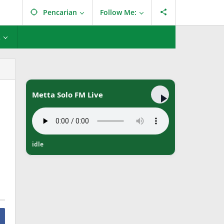
Pencarian
Follow Me:
L
Metta Solo FM Live
idle