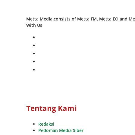
Metta Media consists of Metta FM, Metta EO and Met
With Us
facebook
twitter
instagram
whatsapp
youtube
Tentang Kami
Redaksi
Pedoman Media Siber