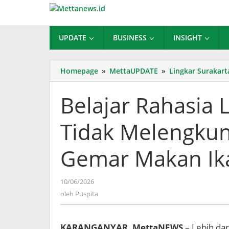
Lewati
ke
konten
UPDATE
BUSINESS
INSIGHT
Homepage
»
MettaUPDATE
»
Lingkar Surakart
Belajar Rahasia 
Tidak Melengkun
Gemar Makan Ika
oleh
10/06/2026
Puspita
oleh
Puspita
KARANGANYAR, MettaNEWS
– Lebih dar