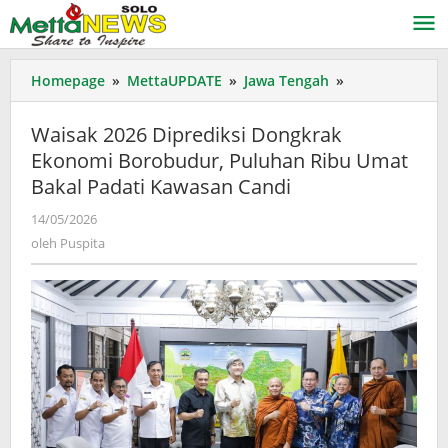
Lewati
ke
konten
Waisak
Homepage
»
MettaUPDATE
»
Jawa Tengah
»
2026
Diprediksi
Waisak 2026 Diprediksi Dongkrak
Dongkrak
Ekonomi Borobudur, Puluhan Ribu Umat
Ekonomi
Bakal Padati Kawasan Candi
Borobudur,
Puluhan
oleh
14/05/2026
Ribu
Puspita
oleh
Puspita
Umat
Bakal
Padati
Kawasan
Candi