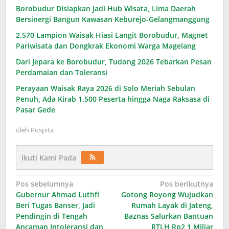
Borobudur Disiapkan Jadi Hub Wisata, Lima Daerah
Bersinergi Bangun Kawasan Keburejo-Gelangmanggung
2.570 Lampion Waisak Hiasi Langit Borobudur, Magnet
Pariwisata dan Dongkrak Ekonomi Warga Magelang
Dari Jepara ke Borobudur, Tudong 2026 Tebarkan Pesan
Perdamaian dan Toleransi
Perayaan Waisak Raya 2026 di Solo Meriah Sebulan
Penuh, Ada Kirab 1.500 Peserta hingga Naga Raksasa di
Pasar Gede
oleh
Puspita
Ikuti Kami Pada
Navigasi
Pos sebelumnya
Pos berikutnya
Gubernur Ahmad Luthfi
Gotong Royong Wujudkan
pos
Beri Tugas Banser, Jadi
Rumah Layak di Jateng,
Pendingin di Tengah
Baznas Salurkan Bantuan
Ancaman Intoleransi dan
RTLH Rp2,1 Miliar