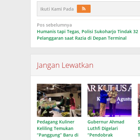
Ikuti Kami Pada
Navigasi
Pos sebelumnya
Humanis tapi Tegas, Polisi Sukoharjo Tindak 32
pos
Pelanggaran saat Razia di Depan Terminal
Jangan Lewatkan
Pedagang Kuliner
Gubernur Ahmad
Keliling Temukan
Luthfi Digelari
B
“Panggung” Baru di
“Pendobrak