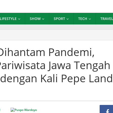
LIFESTYLE
SHOW
SPORT
TECH
TRAVE
um
un
Dihantam Pandemi,
ntam
emi,
Pariwisata Jawa Tengah
iasi
ku
wisata
i dengan Kali Pepe Land
ah
i
borasi
an