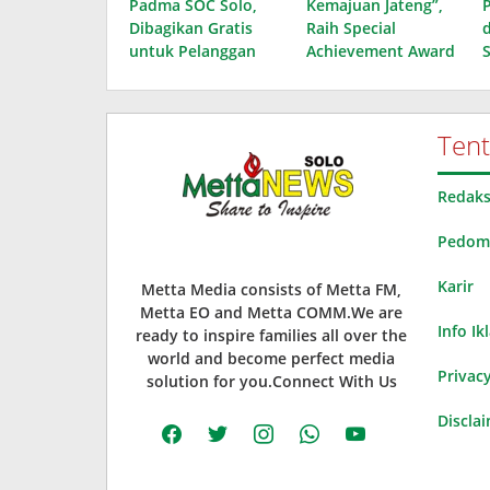
Padma SOC Solo,
Kemajuan Jateng”,
Dibagikan Gratis
Raih Special
untuk Pelanggan
Achievement Award
Ten
Redaks
Pedoma
Karir
Metta Media consists of Metta FM,
Metta EO and Metta COMM.We are
Info Ik
ready to inspire families all over the
world and become perfect media
Privacy
solution for you.Connect With Us
Discla
facebook
twitter
instagram
whatsapp
youtube