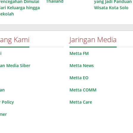
Thailand
Pencegahan Dimulai
yang Jadi Panduan
dari Keluarga hingga
Wisata Kota Solo
Sekolah
tang Kami
Jaringan Media
i
Metta FM
n Media Siber
Metta News
Metta EO
lan
Metta COMM
 Policy
Metta Care
imer