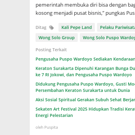
pemerintah membuka diri bisa dengan ba
kosong menjadi pusat bisnis,” pungkas Pus
Ditag
Kali Pepe Land
Pelaku Pariwisat
Wong Solo Group
Wong Solo Puspo Wardo
Posting Terkait
Pengusaha Puspo Wardoyo Sediakan Kendaraan 
Keraton Surakarta Dipenuhi Karangan Bunga Duk
ke 7 RI Jokowi, dan Pengusaha Puspo Wardoyo
Didukung Pengusaha Puspo Wardoyo, Gusti Moen
Persembahan Keraton Surakarta untuk Dunia
Aksi Sosial Spiritual Gerakan Subuh Sehat Berja
Sekaten Art Festival 2025 Hidupkan Tradisi Ke
Energi Pelestarian
oleh
Puspita