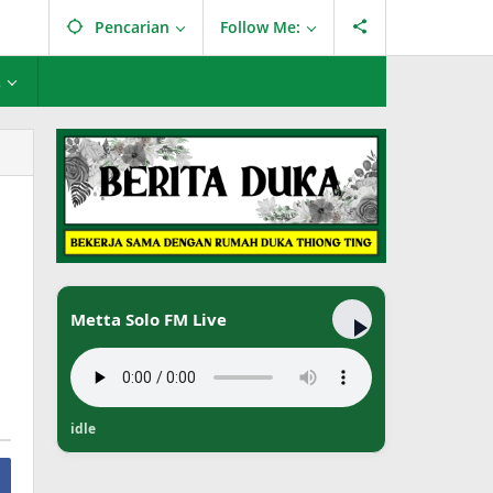
Pencarian
Follow Me:
L
Metta Solo FM Live
idle