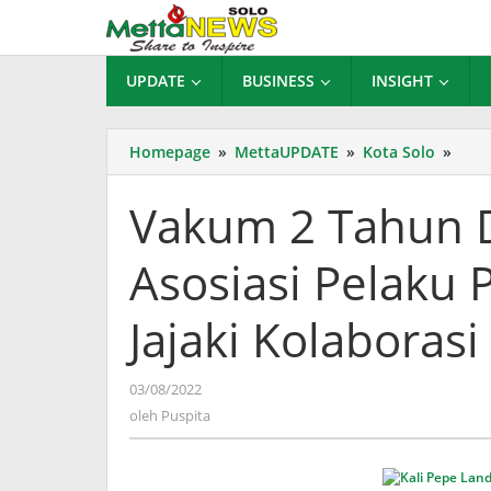
Lewati
ke
konten
UPDATE
BUSINESS
INSIGHT
Vak
Homepage
»
MettaUPDATE
»
Kota Solo
»
2
Tah
Vakum 2 Tahun 
Diha
Pand
Asosiasi Pelaku 
Asos
Pela
Pari
Jajaki Kolaboras
Jawa
Teng
Jajak
oleh
03/08/2022
Kola
Puspita
oleh
Puspita
deng
Kali
Pepe