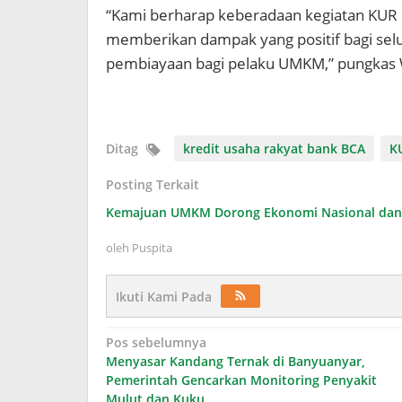
“Kami berharap keberadaan kegiatan KUR Fi
memberikan dampak yang positif bagi se
pembiayaan bagi pelaku UMKM,” pungkas
Ditag
kredit usaha rakyat bank BCA
K
Posting Terkait
Kemajuan UMKM Dorong Ekonomi Nasional dan 
oleh
Puspita
Ikuti Kami Pada
Navigasi
Pos sebelumnya
Menyasar Kandang Ternak di Banyuanyar,
pos
Pemerintah Gencarkan Monitoring Penyakit
Mulut dan Kuku