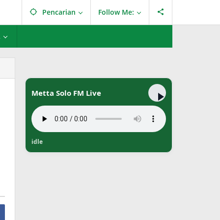
Pencarian
Follow Me:
L
Metta Solo FM Live
idle