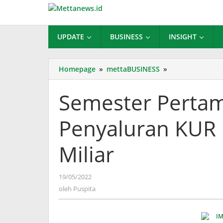
Lewati
ke
konten
UPDATE
BUSINESS
INSIGHT
Semester
Homepage
»
mettaBUSINESS
»
Pertama
Tahun
Semester Pertam
Ini
Penyaluran
Penyaluran KUR
KUR
BCA
Mencapai
Miliar
Rp
228
Miliar
oleh
19/05/2022
Puspita
oleh
Puspita