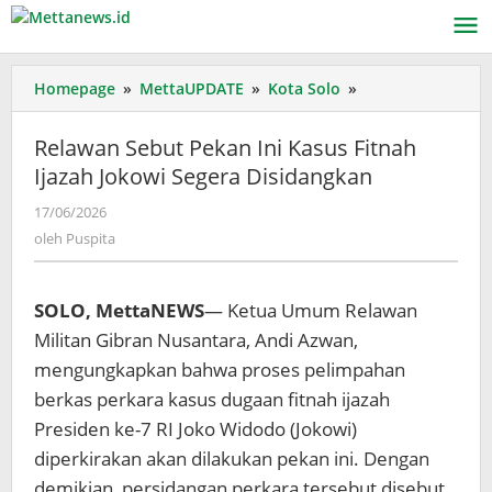
Lewati
ke
konten
Relawan
Homepage
»
MettaUPDATE
»
Kota Solo
»
Sebut
Pekan
Relawan Sebut Pekan Ini Kasus Fitnah
Ini
Ijazah Jokowi Segera Disidangkan
Kasus
Fitnah
oleh
17/06/2026
Ijazah
Puspita
oleh
Puspita
Jokowi
Segera
Disidangkan
SOLO, MettaNEWS
— Ketua Umum Relawan
Militan Gibran Nusantara, Andi Azwan,
mengungkapkan bahwa proses pelimpahan
berkas perkara kasus dugaan fitnah ijazah
Presiden ke-7 RI Joko Widodo (Jokowi)
diperkirakan akan dilakukan pekan ini. Dengan
demikian, persidangan perkara tersebut disebut