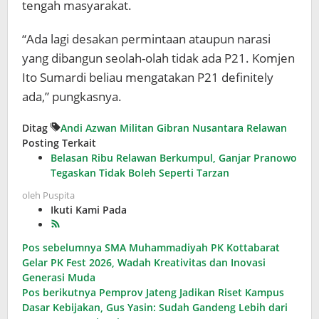
tengah masyarakat.
“Ada lagi desakan permintaan ataupun narasi
yang dibangun seolah-olah tidak ada P21. Komjen
Ito Sumardi beliau mengatakan P21 definitely
ada,” pungkasnya.
Ditag
Andi Azwan
Militan Gibran Nusantara
Relawan
Posting Terkait
Belasan Ribu Relawan Berkumpul, Ganjar Pranowo
Tegaskan Tidak Boleh Seperti Tarzan
oleh
Puspita
Ikuti Kami Pada
Navigasi
Pos sebelumnya
SMA Muhammadiyah PK Kottabarat
Gelar PK Fest 2026, Wadah Kreativitas dan Inovasi
pos
Generasi Muda
Pos berikutnya
Pemprov Jateng Jadikan Riset Kampus
Dasar Kebijakan, Gus Yasin: Sudah Gandeng Lebih dari