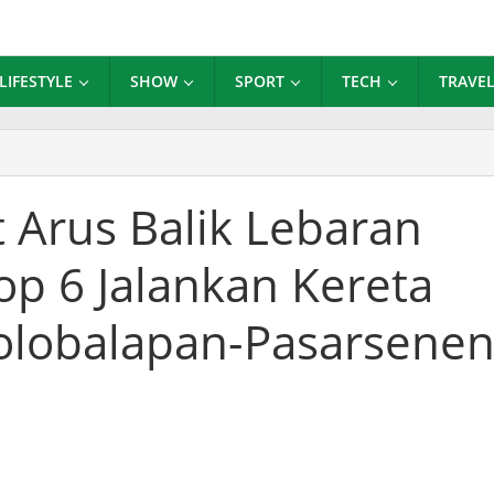
LIFESTYLE
SHOW
SPORT
TECH
TRAVE
ntaan
 Arus Balik Lebaran
an
op 6 Jalankan Kereta
h
,
olobalapan-Pasarsene
kan
a
ahan
alapan-
senen