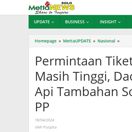
Lewati
ke
konten
UPDATE
BUSINESS
INSIGHT
Permi
Homepage
»
MettaUPDATE
»
Nasional
»
Tiket
Arus
Permintaan Tiket
Balik
Lebar
Masih Tinggi, Da
Masi
Tinggi
Daop
Api Tambahan S
6
Jalan
PP
Keret
Api
Tamb
oleh
18/04/2024
Solob
Puspita
oleh
Puspita
Pasar