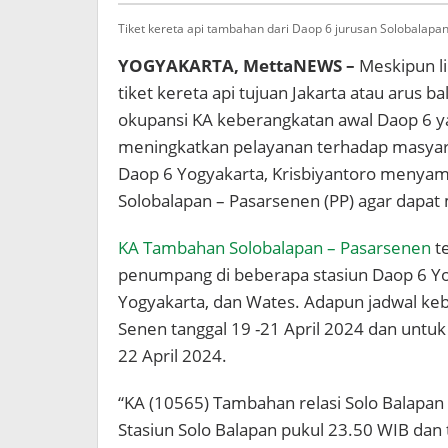
PP
Tiket kereta api tambahan dari Daop 6 jurusan Solobalapa
YOGYAKARTA, MettaNEWS –
Meskipun l
tiket kereta api tujuan Jakarta atau arus bal
okupansi KA keberangkatan awal Daop 6 
meningkatkan pelayanan terhadap masyara
Daop 6 Yogyakarta, Krisbiyantoro menya
Solobalapan – Pasarsenen (PP) agar dapat
KA Tambahan Solobalapan – Pasarsenen
t
penumpang di beberapa stasiun Daop 6 Yog
Yogyakarta, dan Wates. Adapun jadwal keb
Senen tanggal 19 -21 April 2024 dan untuk 
22 April 2024.
“KA (10565) Tambahan relasi Solo Balapan
Stasiun Solo Balapan pukul 23.50 WIB dan 