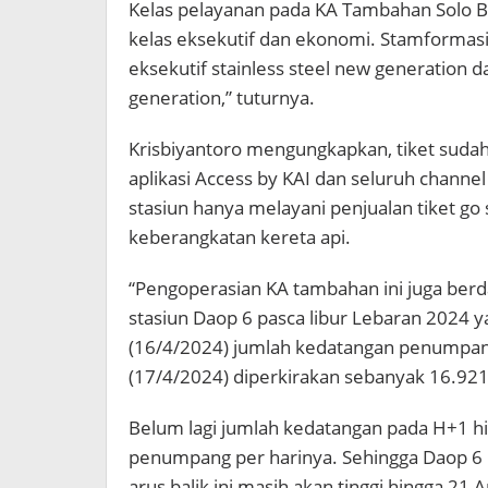
Kelas pelayanan pada KA Tambahan Solo Ba
kelas eksekutif dan ekonomi. Stamformasi 1
eksekutif stainless steel new generation d
generation,” tuturnya.
Krisbiyantoro mengungkapkan, tiket sudah 
aplikasi Access by KAI dan seluruh channel 
stasiun hanya melayani penjualan tiket go
keberangkatan kereta api.
“Pengoperasian KA tambahan ini juga ber
stasiun Daop 6 pasca libur Lebaran 2024 ya
(16/4/2024) jumlah kedatangan penumpa
(17/4/2024) diperkirakan sebanyak 16.92
Belum lagi jumlah kedatangan pada H+1 h
penumpang per harinya. Sehingga Daop 6
arus balik ini masih akan tinggi hingga 21 A