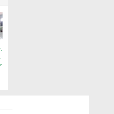
t,
h
il
an