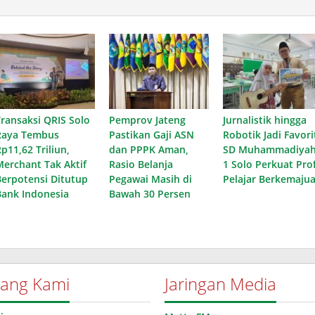
Transaksi QRIS Solo
Pemprov Jateng
Jurnalistik hingga
Raya Tembus
Pastikan Gaji ASN
Robotik Jadi Favori
p11,62 Triliun,
dan PPPK Aman,
SD Muhammadiya
Merchant Tak Aktif
Rasio Belanja
1 Solo Perkuat Prof
Berpotensi Ditutup
Pegawai Masih di
Pelajar Berkemaju
Bank Indonesia
Bawah 30 Persen
tang Kami
Jaringan Media