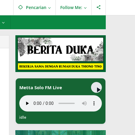
Pencarian
Follow Me:
L
Metta Solo FM Live
n
idle