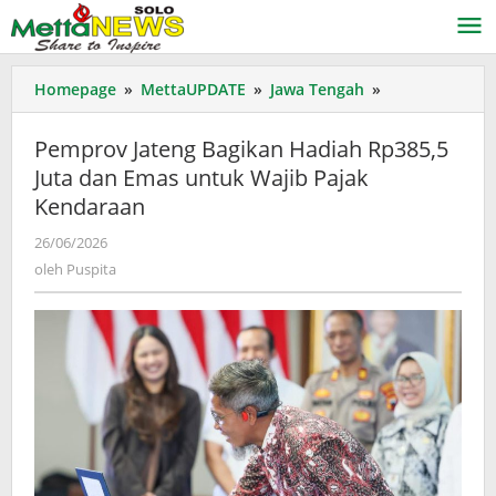
Lewati
ke
konten
Pemprov
Homepage
»
MettaUPDATE
»
Jawa Tengah
»
Jateng
Bagikan
Pemprov Jateng Bagikan Hadiah Rp385,5
Hadiah
Juta dan Emas untuk Wajib Pajak
Rp385,5
Kendaraan
Juta
dan
oleh
26/06/2026
Emas
Puspita
oleh
Puspita
untuk
Wajib
Pajak
Kendaraan