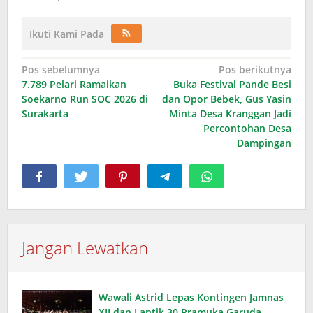
Ikuti Kami Pada
Navigasi
Pos sebelumnya
Pos berikutnya
7.789 Pelari Ramaikan
Buka Festival Pande Besi
pos
Soekarno Run SOC 2026 di
dan Opor Bebek, Gus Yasin
Surakarta
Minta Desa Kranggan Jadi
Percontohan Desa
Dampingan
Jangan Lewatkan
Wawali Astrid Lepas Kontingen Jamnas
XII dan Lantik 30 Pramuka Garuda