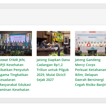
Lewat SYAIR JKN,
Jateng Siapkan Dana
Jateng Gandeng
BPJS Kesehatan
Cadangan Rp1,2
Mercy Corps
Libatkan Penyuluh
Triliun untuk Pilgub
Perkuat Ketahana
Agama Tingkatkan
2029, Mulai Dicicil
Iklim, Delapan
Kesadaran
Sejak 2027
Daerah Bersinergi
Masyarakat Edukasi
Cegah Risiko Banjir
Jaminan Kesehatan