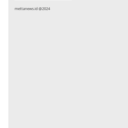
mettanews.id @2024