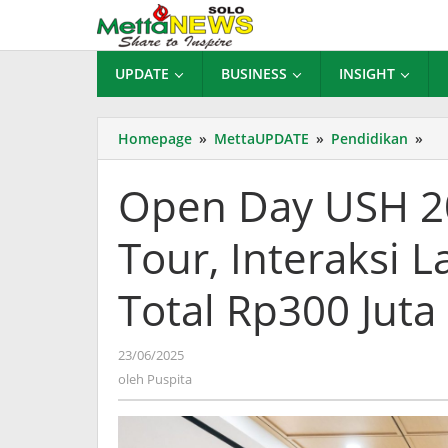
Lewati
ke
konten
UPDATE
BUSINESS
INSIGHT
Op
Homepage
»
MettaUPDATE
»
Pendidikan
»
Da
US
Open Day USH 2
20
Ha
Tour, Interaksi 
Ca
Tou
Int
Total Rp300 Juta
La
da
Be
oleh
23/06/2025
Tot
Puspita
oleh
Puspita
Rp
Jut