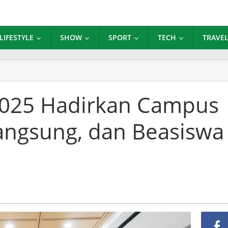
LIFESTYLE
SHOW
SPORT
TECH
TRAVE
en
y
H
025 Hadirkan Campus
25
dirkan
Langsung, dan Beasiswa
mpus
r,
eraksi
ngsung,
n
asiswa
al
300
a