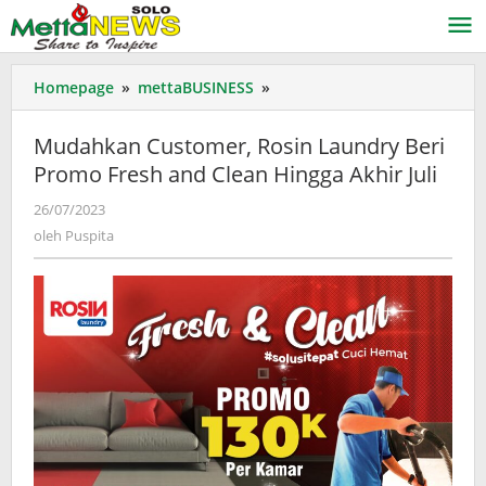
Lewati
ke
konten
Mudahkan
Homepage
»
mettaBUSINESS
»
Customer,
Rosin
Mudahkan Customer, Rosin Laundry Beri
Laundry
Promo Fresh and Clean Hingga Akhir Juli
Beri
Promo
oleh
26/07/2023
Fresh
Puspita
oleh
Puspita
and
Clean
Hingga
Akhir
Juli