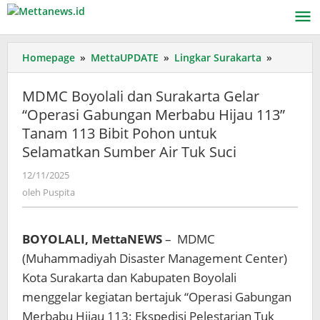
Lewati
ke
konten
MDMC
Homepage
»
MettaUPDATE
»
Lingkar Surakarta
»
Boyolali
dan
MDMC Boyolali dan Surakarta Gelar
Surakart
“Operasi Gabungan Merbabu Hijau 113”
Gelar
Tanam 113 Bibit Pohon untuk
“Operasi
Gabunga
Selamatkan Sumber Air Tuk Suci
Merbabu
oleh
12/11/2025
Hijau
Puspita
113”
oleh
Puspita
Tanam
113
Bibit
BOYOLALI, MettaNEWS
– MDMC
Pohon
(Muhammadiyah Disaster Management Center)
untuk
Kota Surakarta dan Kabupaten Boyolali
Selamatk
menggelar kegiatan bertajuk “Operasi Gabungan
Sumber
Air
Merbabu Hijau 113: Ekspedisi Pelestarian Tuk