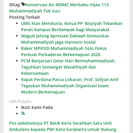
Ditag
Konservasi Air
MDMC
Merbabu Hijau 113
Muhammadiyah
Tuk Suci
Posting Terkait
UMS Kian Mendunia, Ketua PP ‘Aisyiyah Tekankan
Peran Kampus Berdampak bagi Masyarakat
Wagub Jateng Apresiasi Dakwah Komunitas
Muhammadiyah Jaga Harmoni Sosial
Raker MPKSDI Muhammadiyah Solo Fokus
Perkuat Perkaderan Berkemajuan 2026
PCM Banjarsari Gelar Hari Bermuhammadiyah,
Teguhkan Semangat Wasathiyah dan
Kebersamaan
Rapat Perdana Pasca Lebaran, Prof. Sofyan Anif
Tegaskan Muhammadiyah Organisasi Islam
Modern Berkemajuan
oleh
Puspita
Ikuti Kami Pada
Navigasi
Pos sebelumnya
PT Batik Keris Serahkan Satu Unit
Ambulans kepada PMI Kota Surakarta untuk Dukung