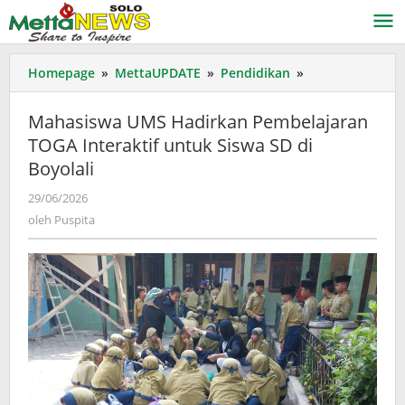
Lewati
ke
konten
Mahasiswa
Homepage
»
MettaUPDATE
»
Pendidikan
»
UMS
Hadirkan
Mahasiswa UMS Hadirkan Pembelajaran
Pembelajaran
TOGA Interaktif untuk Siswa SD di
TOGA
Boyolali
Interaktif
untuk
oleh
29/06/2026
Siswa
Puspita
oleh
Puspita
SD
di
Boyolali