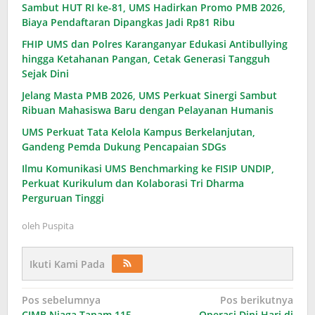
Sambut HUT RI ke-81, UMS Hadirkan Promo PMB 2026,
Biaya Pendaftaran Dipangkas Jadi Rp81 Ribu
FHIP UMS dan Polres Karanganyar Edukasi Antibullying
hingga Ketahanan Pangan, Cetak Generasi Tangguh
Sejak Dini
Jelang Masta PMB 2026, UMS Perkuat Sinergi Sambut
Ribuan Mahasiswa Baru dengan Pelayanan Humanis
UMS Perkuat Tata Kelola Kampus Berkelanjutan,
Gandeng Pemda Dukung Pencapaian SDGs
Ilmu Komunikasi UMS Benchmarking ke FISIP UNDIP,
Perkuat Kurikulum dan Kolaborasi Tri Dharma
Perguruan Tinggi
oleh
Puspita
Ikuti Kami Pada
Navigasi
Pos sebelumnya
Pos berikutnya
CIMB Niaga Tanam 115
Operasi Dini Hari di