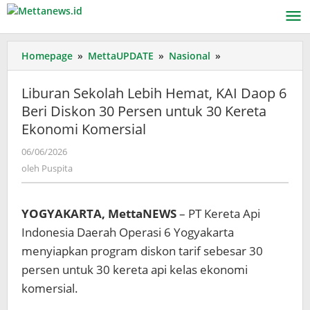
Lewati
ke
konten
Liburan
Homepage
»
MettaUPDATE
»
Nasional
»
Sekolah
Lebih
Liburan Sekolah Lebih Hemat, KAI Daop 6
Hemat,
Beri Diskon 30 Persen untuk 30 Kereta
KAI
Ekonomi Komersial
Daop
6
oleh
06/06/2026
Beri
Puspita
oleh
Puspita
Diskon
30
Persen
YOGYAKARTA, MettaNEWS
– PT Kereta Api
untuk
30
Indonesia Daerah Operasi 6 Yogyakarta
Kereta
menyiapkan program diskon tarif sebesar 30
Ekonomi
persen untuk 30 kereta api kelas ekonomi
Komersial
komersial.