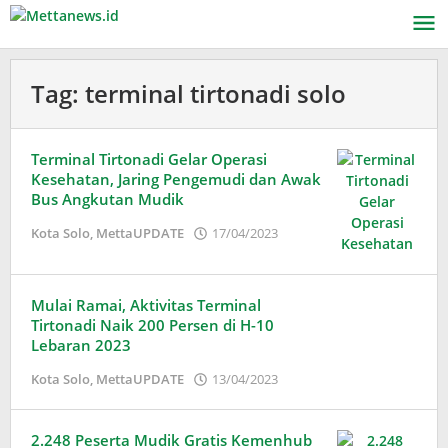
Lewati
ke
konten
Tag:
terminal tirtonadi solo
Terminal Tirtonadi Gelar Operasi
Kesehatan, Jaring Pengemudi dan Awak
Bus Angkutan Mudik
oleh
Kota Solo
,
MettaUPDATE
17/04/2023
Adinda
Wardani
Mulai Ramai, Aktivitas Terminal
Tirtonadi Naik 200 Persen di H-10
Lebaran 2023
oleh
Kota Solo
,
MettaUPDATE
13/04/2023
Adinda
Wardani
2.248 Peserta Mudik Gratis Kemenhub