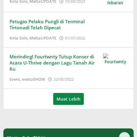
oleh
Kota Solo
,
MettaUPDATE
15/03/2023
Adinda
Wardani
Petugas Pelaku Pungli di Terminal
Tirtonadi Telah Dipecat
oleh
Kota Solo
,
MettaUPDATE
01/07/2022
Adinda
Wardani
Merinding! Fourtwnty Tutup Konser di
Acara U-Thrive dengan Lagu Tanah Air
Ku
oleh
Event
,
mettaSHOW
22/05/2022
Adinda
Wardani
Muat Lebih