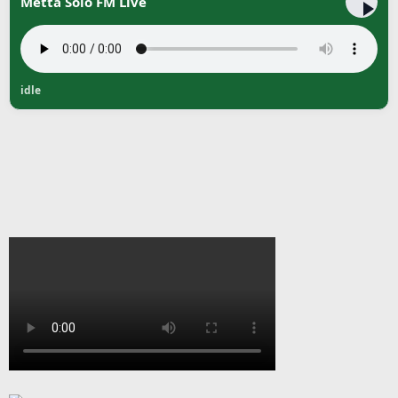
Metta Solo FM Live
idle