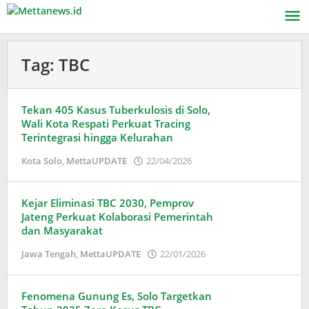
Lewati
ke
konten
Tag:
TBC
Tekan 405 Kasus Tuberkulosis di Solo,
Wali Kota Respati Perkuat Tracing
Terintegrasi hingga Kelurahan
oleh
Kota Solo
,
MettaUPDATE
22/04/2026
Puspita
Kejar Eliminasi TBC 2030, Pemprov
Jateng Perkuat Kolaborasi Pemerintah
dan Masyarakat
oleh
Jawa Tengah
,
MettaUPDATE
22/01/2026
Puspita
Fenomena Gunung Es, Solo Targetkan