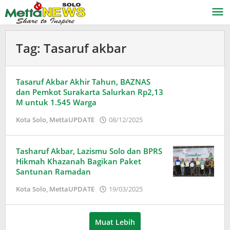
Lewati
ke
konten
Tag:
Tasaruf akbar
Tasaruf Akbar Akhir Tahun, BAZNAS
dan Pemkot Surakarta Salurkan Rp2,13
M untuk 1.545 Warga
oleh
Kota Solo
,
MettaUPDATE
08/12/2025
Puspita
Tasharuf Akbar, Lazismu Solo dan BPRS
Hikmah Khazanah Bagikan Paket
Santunan Ramadan
oleh
Kota Solo
,
MettaUPDATE
19/03/2025
Puspita
Muat Lebih