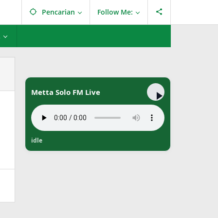
Pencarian
Follow Me:
L
Metta Solo FM Live
idle