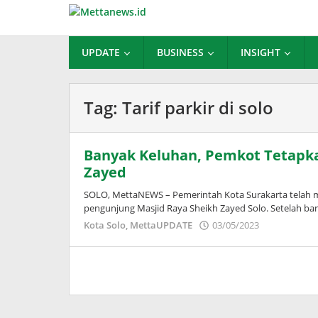
Lewati
ke
konten
UPDATE
BUSINESS
INSIGHT
Tag:
Tarif parkir di solo
Banyak Keluhan, Pemkot Tetapkan
Zayed
SOLO, MettaNEWS – Pemerintah Kota Surakarta telah m
pengunjung Masjid Raya Sheikh Zayed Solo. Setelah ba
oleh
Kota Solo
,
MettaUPDATE
03/05/2023
Puspita