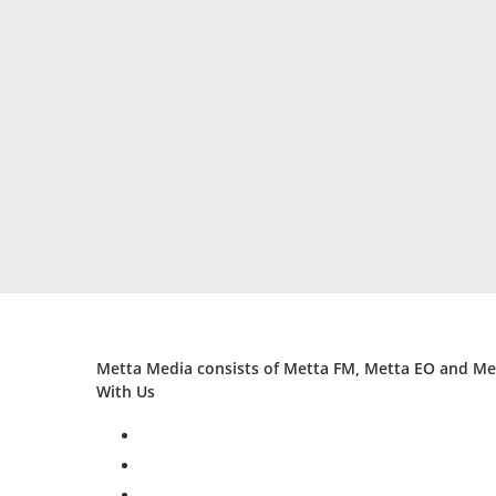
Metta Media consists of Metta FM, Metta EO and Met
With Us
facebook
twitter
instagram