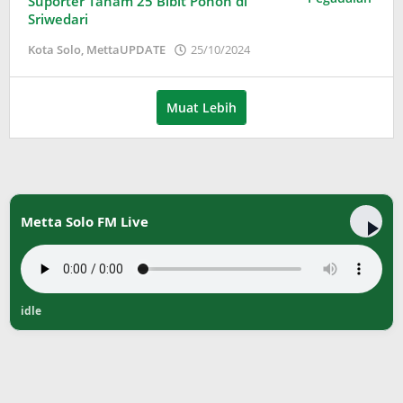
Suporter Tanam 25 Bibit Pohon di
Sriwedari
oleh
Kota Solo
,
MettaUPDATE
25/10/2024
Adinda
Wardani
Muat Lebih
Metta Solo FM Live
idle