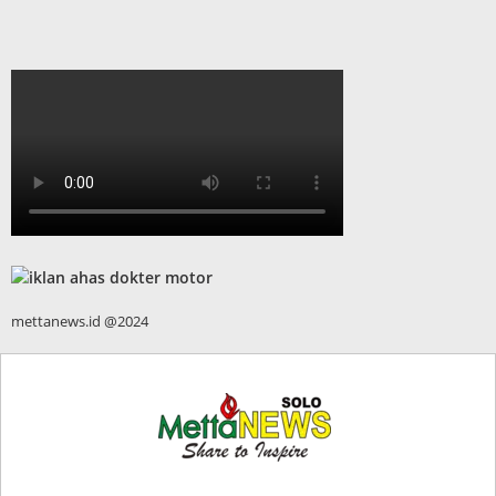
mettanews.id @2024