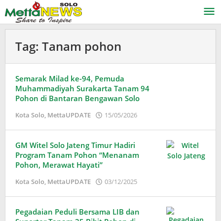
Lewati
ke
konten
Tag:
Tanam pohon
Semarak Milad ke-94, Pemuda
Muhammadiyah Surakarta Tanam 94
Pohon di Bantaran Bengawan Solo
oleh
Kota Solo
,
MettaUPDATE
15/05/2026
Puspita
GM Witel Solo Jateng Timur Hadiri
Program Tanam Pohon “Menanam
Pohon, Merawat Hayati”
oleh
Kota Solo
,
MettaUPDATE
03/12/2025
Adinda
Wardani
Pegadaian Peduli Bersama LIB dan