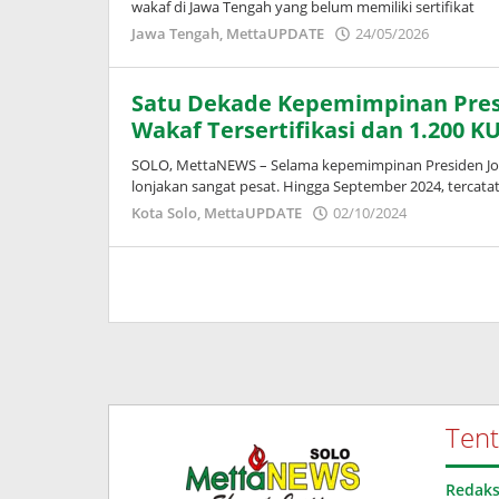
wakaf di Jawa Tengah yang belum memiliki sertifikat
oleh
Jawa Tengah
,
MettaUPDATE
24/05/2026
Puspita
Satu Dekade Kepemimpinan Presi
Wakaf Tersertifikasi dan 1.200 KU
SOLO, MettaNEWS – Selama kepemimpinan Presiden Joko
lonjakan sangat pesat. Hingga September 2024, tercata
oleh
Kota Solo
,
MettaUPDATE
02/10/2024
Puspita
Ten
Redaks