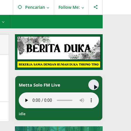
Pencarian
Follow Me:
L
Metta Solo FM Live
idle