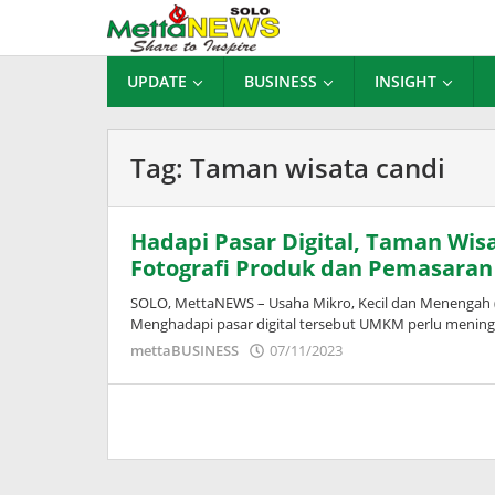
Lewati
ke
konten
UPDATE
BUSINESS
INSIGHT
Tag:
Taman wisata candi
Hadapi Pasar Digital, Taman Wisa
Fotografi Produk dan Pemasar
SOLO, MettaNEWS – Usaha Mikro, Kecil dan Menengah (
Menghadapi pasar digital tersebut UMKM perlu menin
oleh
mettaBUSINESS
07/11/2023
Puspita