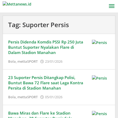
Lewati
ke
konten
Tag:
Suporter Persis
Persis Didenda Komdis PSSI Rp 250 Juta
Buntut Suporter Nyalakan Flare di
Dalam Stadion Manahan
oleh
Bola
,
mettaSPORT
23/01/2026
Adinda
Wardani
23 Suporter Persis Ditangkap Polisi,
Buntut Bawa 72 Flare saat Laga Kontra
Persita di Stadion Manahan
oleh
Bola
,
mettaSPORT
05/01/2026
Adinda
Wardani
Bawa Miras dan Flare ke Stadion