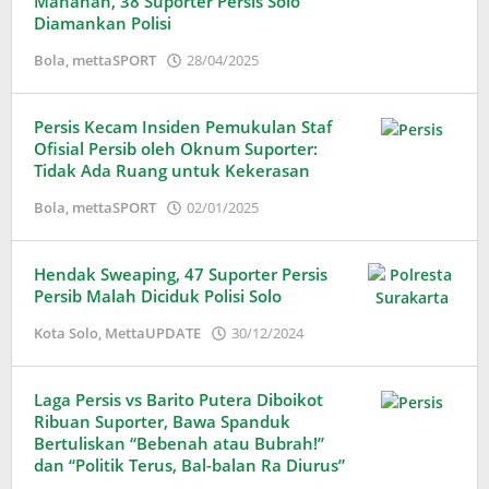
Manahan, 38 Suporter Persis Solo
Diamankan Polisi
oleh
Bola
,
mettaSPORT
28/04/2025
Adinda
Wardani
Persis Kecam Insiden Pemukulan Staf
Ofisial Persib oleh Oknum Suporter:
Tidak Ada Ruang untuk Kekerasan
oleh
Bola
,
mettaSPORT
02/01/2025
Adinda
Wardani
Hendak Sweaping, 47 Suporter Persis
Persib Malah Diciduk Polisi Solo
oleh
Kota Solo
,
MettaUPDATE
30/12/2024
Adinda
Wardani
Laga Persis vs Barito Putera Diboikot
Ribuan Suporter, Bawa Spanduk
Bertuliskan “Bebenah atau Bubrah!”
dan “Politik Terus, Bal-balan Ra Diurus”