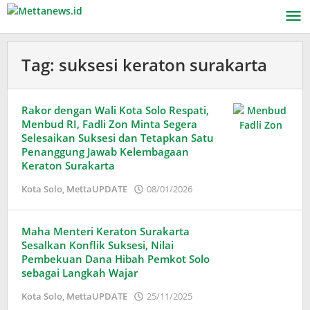
Lewati
ke
konten
Tag:
suksesi keraton surakarta
Rakor dengan Wali Kota Solo Respati,
Menbud RI, Fadli Zon Minta Segera
Selesaikan Suksesi dan Tetapkan Satu
Penanggung Jawab Kelembagaan
Keraton Surakarta
oleh
Kota Solo
,
MettaUPDATE
08/01/2026
Adinda
Wardani
Maha Menteri Keraton Surakarta
Sesalkan Konflik Suksesi, Nilai
Pembekuan Dana Hibah Pemkot Solo
sebagai Langkah Wajar
oleh
Kota Solo
,
MettaUPDATE
25/11/2025
Puspita