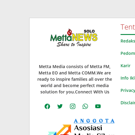
Ten
Redaks
Pedoma
Karir
Metta Media consists of Metta FM,
Metta EO and Metta COMM.We are
Info Ik
ready to inspire families all over the
world and become perfect media
Privacy
solution for you.Connect With Us
Discla
facebook
twitter
instagram
whatsapp
youtube