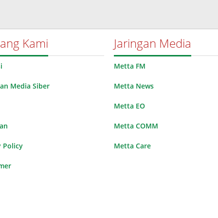
tang Kami
Jaringan Media
i
Metta FM
n Media Siber
Metta News
Metta EO
lan
Metta COMM
 Policy
Metta Care
imer