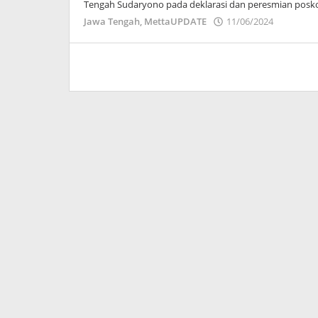
Tengah Sudaryono pada deklarasi dan peresmian posk
oleh
Jawa Tengah
,
MettaUPDATE
11/06/2024
Puspita