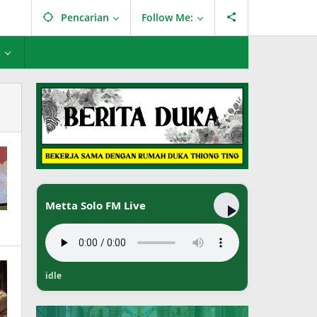
Pencarian
Follow Me:
L
Metta Solo FM Live
idle