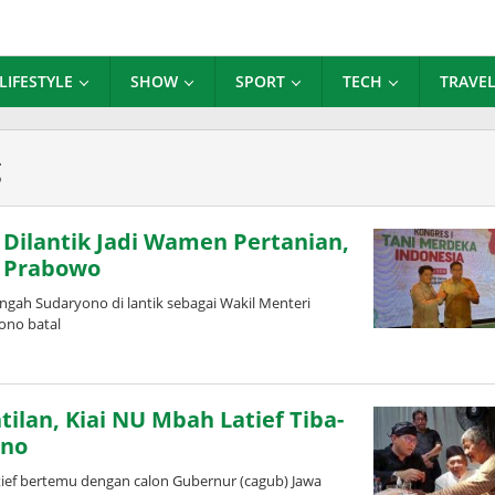
LIFESTYLE
SHOW
SPORT
TECH
TRAVE
g
Dilantik Jadi Wamen Pertanian,
 Prabowo
gah Sudaryono di lantik sebagai Wakil Menteri
ono batal
ilan, Kiai NU Mbah Latief Tiba-
ono
ef bertemu dengan calon Gubernur (cagub) Jawa