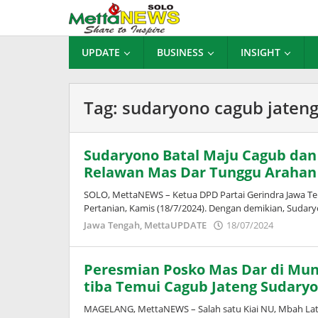
Lewati
ke
konten
UPDATE
BUSINESS
INSIGHT
Tag:
sudaryono cagub jaten
Sudaryono Batal Maju Cagub dan 
Relawan Mas Dar Tunggu Arahan
SOLO, MettaNEWS – Ketua DPD Partai Gerindra Jawa Ten
Pertanian, Kamis (18/7/2024). Dengan demikian, Sudary
oleh
Jawa Tengah
,
MettaUPDATE
18/07/2024
Puspita
Peresmian Posko Mas Dar di Munt
tiba Temui Cagub Jateng Sudary
MAGELANG, MettaNEWS – Salah satu Kiai NU, Mbah Lati