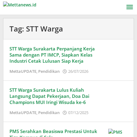
Lewati
ke
konten
Tag:
STT Warga
STT Warga Surakarta Perpanjang Kerja
Sama dengan PT IMCP, Siapkan Kelas
Industri Cetak Lulusan Siap Kerja
oleh
MettaUPDATE
,
Pendidikan
26/07/2026
Puspita
STT Warga Surakarta Lulus Kuliah
Langsung Dapat Pekerjaan, Doa Dai
Champions MUI Iringi Wisuda ke-6
oleh
MettaUPDATE
,
Pendidikan
07/12/2025
Puspita
PMS Serahkan Beasiswa Prestasi Untuk