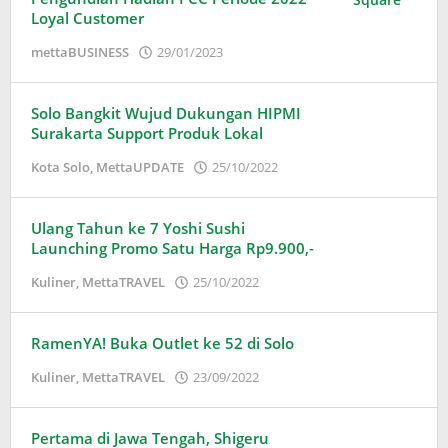
Loyal Customer
oleh
mettaBUSINESS
29/01/2023
Puspita
Solo Bangkit Wujud Dukungan HIPMI
Surakarta Support Produk Lokal
oleh
Kota Solo
,
MettaUPDATE
25/10/2022
Puspita
Ulang Tahun ke 7 Yoshi Sushi
Launching Promo Satu Harga Rp9.900,-
oleh
Kuliner
,
MettaTRAVEL
25/10/2022
Puspita
RamenYA! Buka Outlet ke 52 di Solo
oleh
Kuliner
,
MettaTRAVEL
23/09/2022
Puspita
Pertama di Jawa Tengah, Shigeru