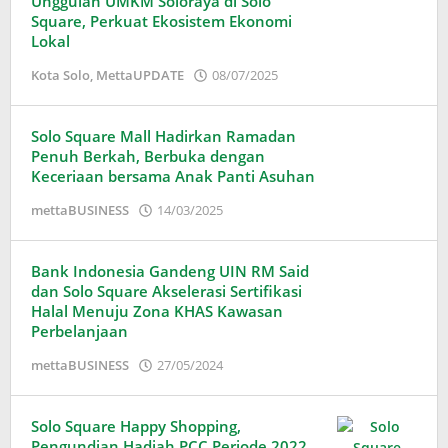
Unggulan UMKM Soloraya di Solo
Square, Perkuat Ekosistem Ekonomi
Lokal
oleh
Kota Solo
,
MettaUPDATE
08/07/2025
Puspita
Solo Square Mall Hadirkan Ramadan
Penuh Berkah, Berbuka dengan
Keceriaan bersama Anak Panti Asuhan
oleh
mettaBUSINESS
14/03/2025
Puspita
Bank Indonesia Gandeng UIN RM Said
dan Solo Square Akselerasi Sertifikasi
Halal Menuju Zona KHAS Kawasan
Perbelanjaan
oleh
mettaBUSINESS
27/05/2024
Puspita
Solo Square Happy Shopping,
Pengundian Hadiah PCC Periode 2022