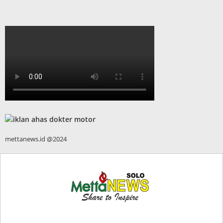
mettanews.id @2024