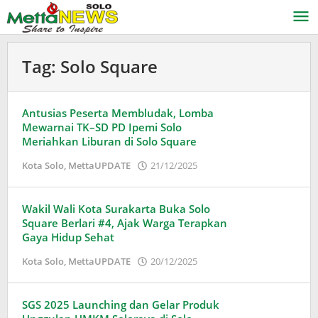
Lewati
ke
konten
Tag:
Solo Square
Antusias Peserta Membludak, Lomba
Mewarnai TK–SD PD Ipemi Solo
Meriahkan Liburan di Solo Square
oleh
Kota Solo
,
MettaUPDATE
21/12/2025
Puspita
Wakil Wali Kota Surakarta Buka Solo
Square Berlari #4, Ajak Warga Terapkan
Gaya Hidup Sehat
oleh
Kota Solo
,
MettaUPDATE
20/12/2025
Puspita
SGS 2025 Launching dan Gelar Produk