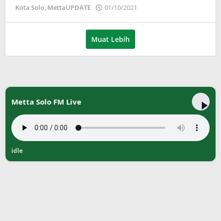
oleh
Kota Solo
,
MettaUPDATE
01/10/2021
Puspita
Muat Lebih
Metta Solo FM Live
idle