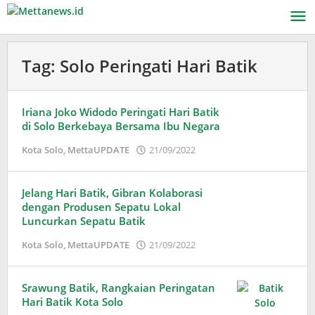
Lewati
ke
konten
Tag:
Solo Peringati Hari Batik
Iriana Joko Widodo Peringati Hari Batik
di Solo Berkebaya Bersama Ibu Negara
oleh
Kota Solo
,
MettaUPDATE
21/09/2022
Puspita
Jelang Hari Batik, Gibran Kolaborasi
dengan Produsen Sepatu Lokal
Luncurkan Sepatu Batik
oleh
Kota Solo
,
MettaUPDATE
21/09/2022
Puspita
Srawung Batik, Rangkaian Peringatan
Hari Batik Kota Solo