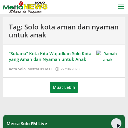
Lewati
ke
konten
Tag:
Solo kota aman dan nyaman
untuk anak
“Sukaria” Kota Kita Wujudkan Solo Kota
yang Aman dan Nyaman untuk Anak
oleh
Kota Solo
,
MettaUPDATE
27/10/2023
Adinda
Wardani
Muat Lebih
Metta Solo FM Live