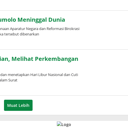
leh
uspita
Kumolo Meninggal Dunia
aan Aparatur Negara dan Reformasi Birokrasi
ka tersebut dibenarkan
leh
uspita
ian, Melihat Perkembangan
dan menetapkan Hari Libur Nasional dan Cuti
alam Surat
leh
uspita
Muat Lebih