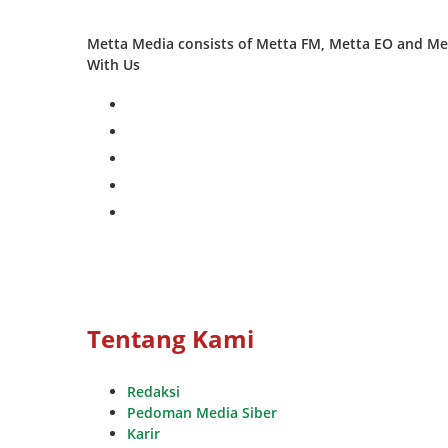
Metta Media consists of Metta FM, Metta EO and Met
With Us
facebook
twitter
instagram
whatsapp
youtube
Tentang Kami
Redaksi
Pedoman Media Siber
Karir