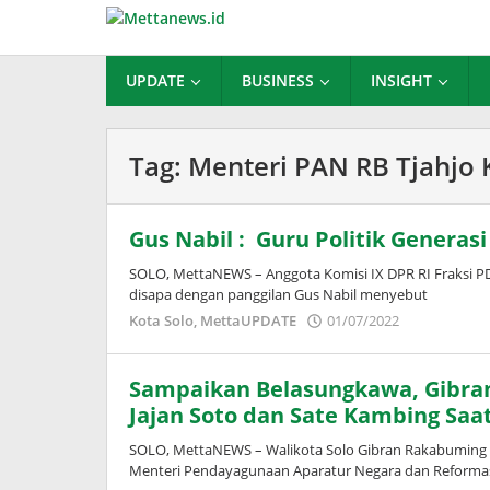
Lewati
ke
konten
UPDATE
BUSINESS
INSIGHT
Tag:
Menteri PAN RB Tjahjo
Gus Nabil : Guru Politik Genera
SOLO, MettaNEWS – Anggota Komisi IX DPR RI Fraksi P
disapa dengan panggilan Gus Nabil menyebut
oleh
Kota Solo
,
MettaUPDATE
01/07/2022
Puspita
Sampaikan Belasungkawa, Gibra
Jajan Soto dan Sate Kambing Saat
SOLO, MettaNEWS – Walikota Solo Gibran Rakabuming
Menteri Pendayagunaan Aparatur Negara dan Reformasi