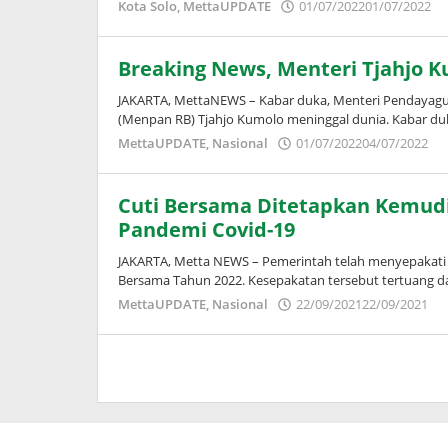
o
Kota Solo
,
MettaUPDATE
01/07/2022
01/07/2022
P
Breaking News, Menteri Tjahjo 
JAKARTA, MettaNEWS – Kabar duka, Menteri Pendayagun
(Menpan RB) Tjahjo Kumolo meninggal dunia. Kabar du
o
MettaUPDATE
,
Nasional
01/07/2022
04/07/2022
P
Cuti Bersama Ditetapkan Kemud
Pandemi Covid-19
JAKARTA, Metta NEWS – Pemerintah telah menyepakati 
Bersama Tahun 2022. Kesepakatan tersebut tertuang d
o
MettaUPDATE
,
Nasional
22/09/2021
22/09/2021
P