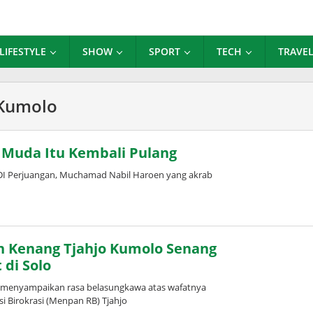
LIFESTYLE
SHOW
SPORT
TECH
TRAVE
 Kumolo
si Muda Itu Kembali Pulang
DI Perjuangan, Muchamad Nabil Haroen yang akrab
n Kenang Tjahjo Kumolo Senang
 di Solo
 menyampaikan rasa belasungkawa atas wafatnya
 Birokrasi (Menpan RB) Tjahjo