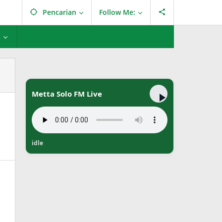
Pencarian
Follow Me:
L
Metta Solo FM Live
idle