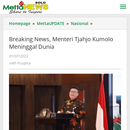
Lewati
ke
konten
Breaking
Homepage
»
MettaUPDATE
»
Nasional
»
News,
Menteri
Breaking News, Menteri Tjahjo Kumolo
Tjahjo
Meninggal Dunia
Kumolo
Meninggal
oleh
01/07/2022
Dunia
Puspita
oleh
Puspita