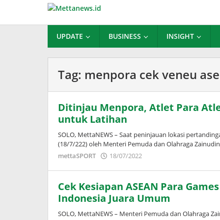
Lewati
ke
konten
UPDATE
BUSINESS
INSIGHT
Tag:
menpora cek veneu ase
Ditinjau Menpora, Atlet Para Atle
untuk Latihan
SOLO, MettaNEWS – Saat peninjauan lokasi pertanding
(18/7/222) oleh Menteri Pemuda dan Olahraga Zainudin
oleh
mettaSPORT
18/07/2022
Puspita
Cek Kesiapan ASEAN Para Games
Indonesia Juara Umum
SOLO, MettaNEWS – Menteri Pemuda dan Olahraga Zai