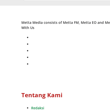
Metta Media consists of Metta FM, Metta EO and Met
With Us
facebook
twitter
instagram
whatsapp
youtube
Tentang Kami
Redaksi