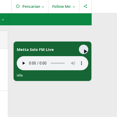
Pencarian
Follow Me:
L
Metta Solo FM Live
idle