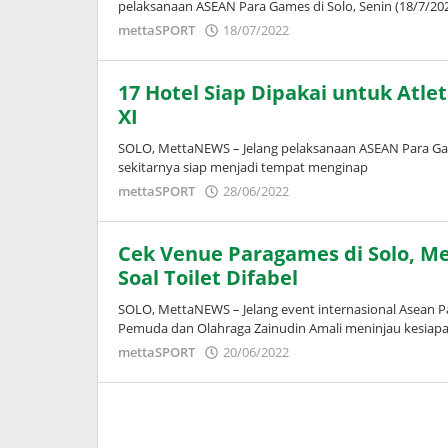
pelaksanaan ASEAN Para Games di Solo, Senin (18/7/20
oleh
mettaSPORT
18/07/2022
Puspita
17 Hotel Siap Dipakai untuk Atle
XI
SOLO, MettaNEWS – Jelang pelaksanaan ASEAN Para Game
sekitarnya siap menjadi tempat menginap
oleh
mettaSPORT
28/06/2022
Puspita
Cek Venue Paragames di Solo, Me
Soal Toilet Difabel
SOLO, MettaNEWS – Jelang event internasional Asean 
Pemuda dan Olahraga Zainudin Amali meninjau kesiapa
oleh
mettaSPORT
20/06/2022
Puspita