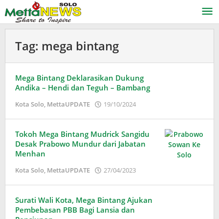
Lewati
ke
konten
Tag:
mega bintang
Mega Bintang Deklarasikan Dukung
Andika – Hendi dan Teguh – Bambang
oleh
Kota Solo
,
MettaUPDATE
19/10/2024
Puspita
Tokoh Mega Bintang Mudrick Sangidu
Desak Prabowo Mundur dari Jabatan
Menhan
oleh
Kota Solo
,
MettaUPDATE
27/04/2023
Puspita
Surati Wali Kota, Mega Bintang Ajukan
Pembebasan PBB Bagi Lansia dan