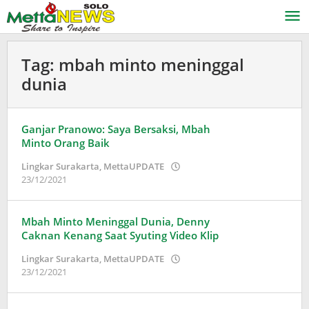
Lewati
ke
konten
Tag:
mbah minto meninggal
dunia
Ganjar Pranowo: Saya Bersaksi, Mbah
Minto Orang Baik
Lingkar Surakarta
,
MettaUPDATE
oleh
23/12/2021
Puspita
Mbah Minto Meninggal Dunia, Denny
Caknan Kenang Saat Syuting Video Klip
Lingkar Surakarta
,
MettaUPDATE
oleh
23/12/2021
Puspita