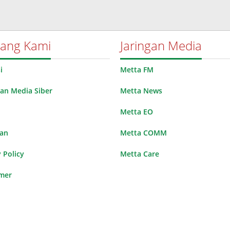
tang Kami
Jaringan Media
i
Metta FM
n Media Siber
Metta News
Metta EO
lan
Metta COMM
 Policy
Metta Care
imer