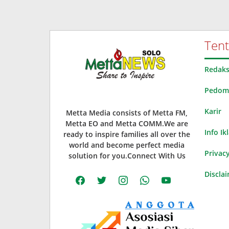
Ten
Redaks
Pedoma
Karir
Metta Media consists of Metta FM,
Metta EO and Metta COMM.We are
Info Ik
ready to inspire families all over the
world and become perfect media
Privacy
solution for you.Connect With Us
Discla
facebook
twitter
instagram
whatsapp
youtube