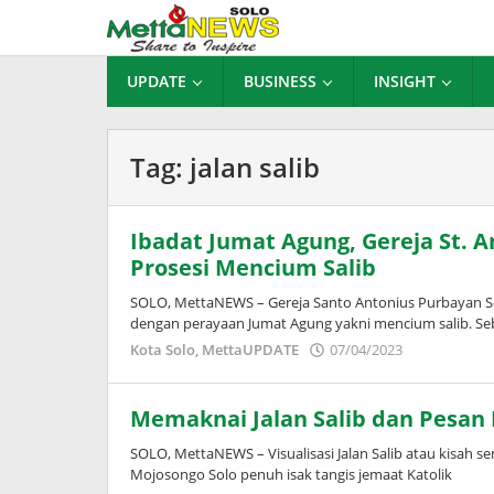
Lewati
ke
konten
UPDATE
BUSINESS
INSIGHT
Tag:
jalan salib
Ibadat Jumat Agung, Gereja St. 
Prosesi Mencium Salib
SOLO, MettaNEWS – Gereja Santo Antonius Purbayan So
dengan perayaan Jumat Agung yakni mencium salib. Se
oleh
Kota Solo
,
MettaUPDATE
07/04/2023
Adinda
Wardani
Memaknai Jalan Salib dan Pesan 
SOLO, MettaNEWS – Visualisasi Jalan Salib atau kisah se
Mojosongo Solo penuh isak tangis jemaat Katolik