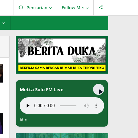
Pencarian
Follow Me:
L
Metta Solo FM Live
idle