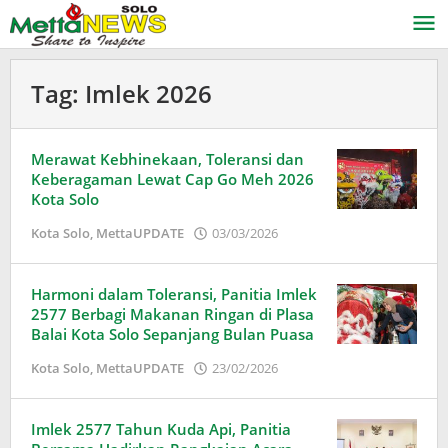
Lewati
ke
konten
Tag:
Imlek 2026
Merawat Kebhinekaan, Toleransi dan
Keberagaman Lewat Cap Go Meh 2026
Kota Solo
oleh
Kota Solo
,
MettaUPDATE
03/03/2026
Adinda
Wardani
Harmoni dalam Toleransi, Panitia Imlek
2577 Berbagi Makanan Ringan di Plasa
Balai Kota Solo Sepanjang Bulan Puasa
oleh
Kota Solo
,
MettaUPDATE
23/02/2026
Puspita
Imlek 2577 Tahun Kuda Api, Panitia